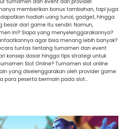
ur turnamen dan event dari provider.
 hanya memberikan bonus tambahan, tapi juga
patkan hadiah uang tunai, gadget, hingga
 besar dari game itu sendiri. Namun,
amen ini? Siapa yang menyelenggarakannya?
faatkannya agar bisa menang lebih banyak?
secara tuntas tentang turnamen dan event
ari konsep dasar hingga tips strategi untuk
rnamen Slot Online? Turnamen slot online
ain yang diselenggarakan oleh provider game
ana para peserta bermain pada slot…