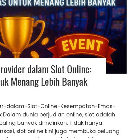
ovider dalam Slot Online:
uk Menang Lebih Banyak
er-dalam-Slot-Online-Kesempatan-Emas-
Dalam dunia perjudian online, slot adalah
paling banyak dimainkan. Tidak hanya
asi, slot online kini juga membuka peluang