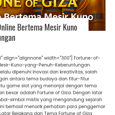
 Online Bertema Mesir Kuno
ungan
 align="alignnone" width="300"] Fortune-of-
Mesir-Kuno-yang-Penuh-Keberuntungan.
selalu dipenuhi inovasi dan kreativitas, salah
an antara tema budaya dan fitur-fitur
atu game slot yang menonjol dengan tema
 besar adalah Fortune of Giza. Dengan latar
mbol-simbol mistis yang mengandung sejarah
ini berhasil menarik perhatian para penggemar
. Latar Belakang dan Tema Fortune of Giza