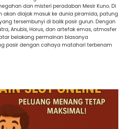
megahan dan misteri peradaban Mesir Kuno. Di
n akan diajak masuk ke dunia piramida, patung
yang tersembunyi di balik pasir gurun. Dengan
tra, Anubis, Horus, dan artefak emas, atmosfer
 Latar belakang permainan biasanya
g pasir dengan cahaya matahari terbenam