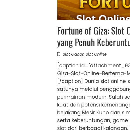
Fortune of Giza: Slot
yang Penuh Keberunt
Slot Gacor
,
Slot Online
[caption id="attachment_93"
Giza-Slot-Online-Bertema-
[/caption] Dunia slot online 
satunya melalui penggabung
permainan modern. Salah s
kuat dan potensi kemenangan
belakang Mesir Kuno dan si
serta keberuntungan, game 
slot dari berbagai kalangan