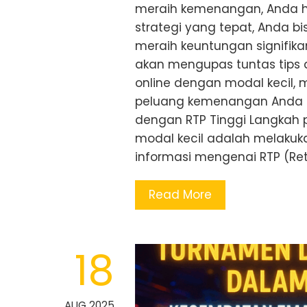
meraih kemenangan, Anda ha
strategi yang tepat, Anda bi
meraih keuntungan signifika
akan mengupas tuntas tips d
online dengan modal kecil,
peluang kemenangan Anda tet
dengan RTP Tinggi Langkah 
modal kecil adalah melakukan
informasi mengenai RTP (Ret
Read More
18
AUG 2025