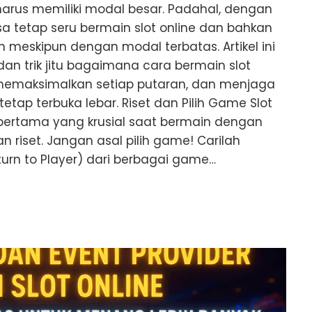
rus memiliki modal besar. Padahal, dengan
sa tetap seru bermain slot online dan bahkan
n meskipun dengan modal terbatas. Artikel ini
an trik jitu bagaimana cara bermain slot
 memaksimalkan setiap putaran, dan menjaga
ap terbuka lebar. Riset dan Pilih Game Slot
pertama yang krusial saat bermain dengan
 riset. Jangan asal pilih game! Carilah
urn to Player) dari berbagai game…